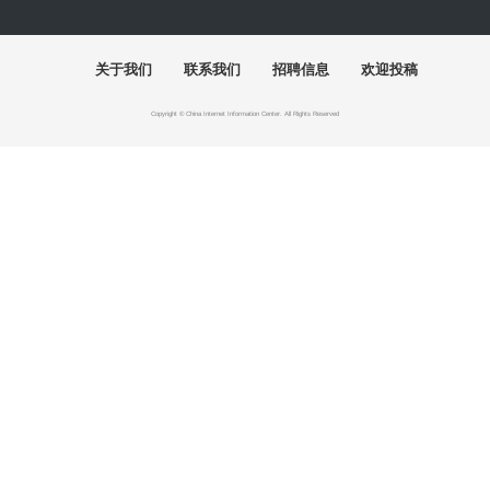
“陶融万象：中国现代民间陶瓷艺术展”清华美院开幕
关于我们
联系我们
招聘信息
欢迎投稿
Copyright © China Internet Information Center. All Rights Reserved