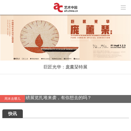
巨匠光华：庞薰琹特展
周末去哪儿