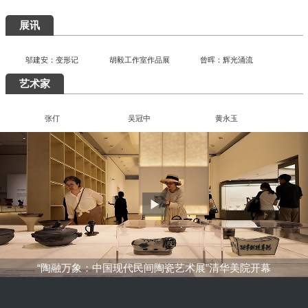
艺术5月，重磅展览扎堆来袭，有你想去的吗？
快讯
展讯
邬建安：变形记
胡毅工作室作品展
曾晖：辉光涌流
艺术家
张仃
吴冠中
黄永玉