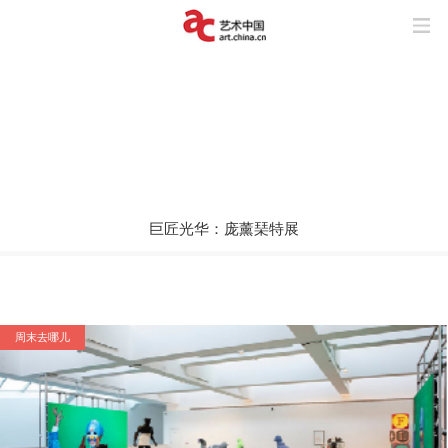
巨匠光华：庞薰琹特展
玩“风”的艺术家
上海与巴黎，百年来两座城市之间上演了
怎样的抽象交响？