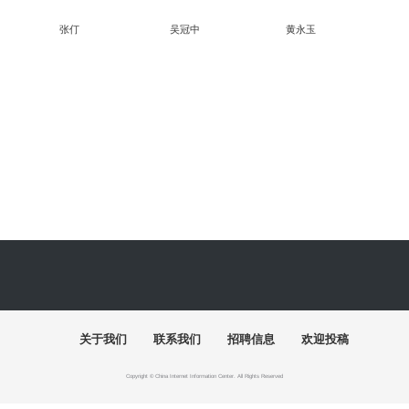
究展在中国国家画院启幕
“全国中青年创新艺术展”在中国美术馆展
出
周末去哪儿
艺术5月，重磅展览扎堆来袭，有你想去的吗？