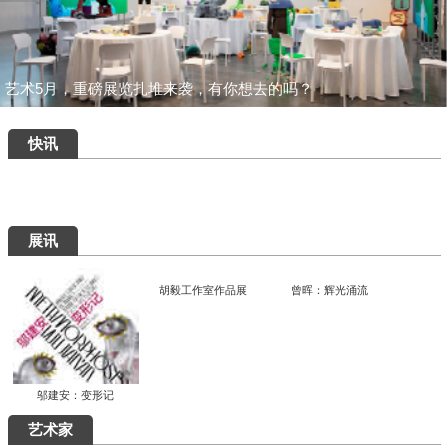
一场汇集绝品的重磅盛宴：为何400岁的
八大山人仍能打动我们？
清华艺博推出“巨匠光华：庞薰琹特展”：
400余件作品文献全景式回溯中国现代美
术巨匠庞薰琹先生的一生
共筑数字艺术新生态：中国美术家协会数
字美术馆在京启动
看懂了那些擦改的手稿，才明白“英雄”背
后最硬核的功夫
知画是心——丰子恺《护生画集》艺术研