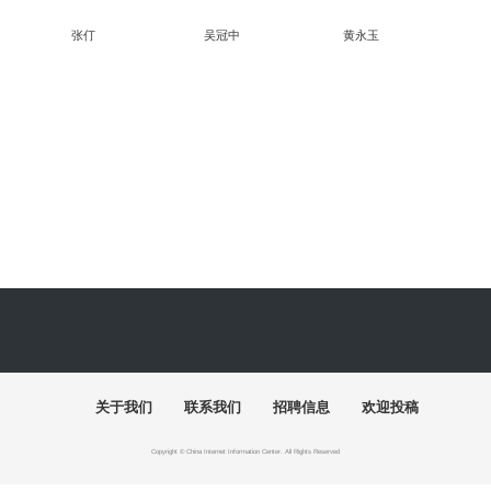
张仃
吴冠中
黄永玉
“陶融万象：中国现代民间陶瓷艺术展”清华美院开幕
关于我们
联系我们
招聘信息
欢迎投稿
Copyright © China Internet Information Center. All Rights Reserved