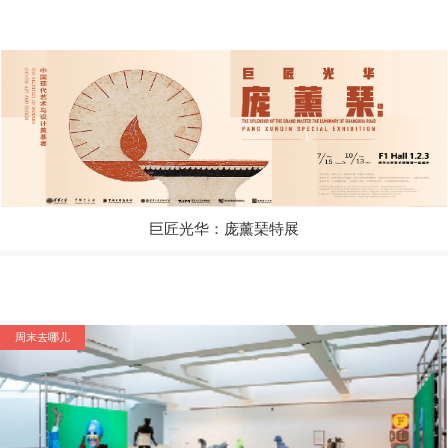
巨匠光华：庞薰琹特展
周末去哪儿