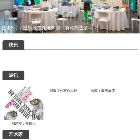
艺术5月，重磅展览扎堆来袭，有你想去的吗？
快讯
展讯
胡毅工作室作品展
曾晖：辉光涌流
邬建安：变形记
艺术家