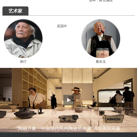
究展在中国国家画院启幕
“全国中青年创新艺术展”在中国美术馆展
出
周末去哪儿
艺术5月，重磅展览扎堆来袭，有你想去的吗？