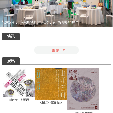
一场汇集绝品的重磅盛宴：为何400岁的
八大山人仍能打动我们？
清华艺博推出“巨匠光华：庞薰琹特展”：
400余件作品文献全景式回溯中国现代美
术巨匠庞薰琹先生的一生
共筑数字艺术新生态：中国美术家协会数
字美术馆在京启动
看懂了那些擦改的手稿，才明白“英雄”背
后最硬核的功夫
知画是心——丰子恺《护生画集》艺术研