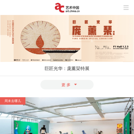
巨匠光华：庞薰琹特展
玩“风”的艺术家
上海与巴黎，百年来两座城市之间上演了
怎样的抽象交响？