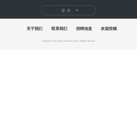
快讯
首届"泉州杯"世遗文创大赛颁奖仪式落幕
百年巨匠徐悲鸿艺术大展在湖南美术馆启幕
"有一种叫云南的生活"主题摄影作品展巡至北京
“五色·万象：中国传统色的当代实践”巴黎开幕
2026“千里之行”全国美术学院毕业作品展开幕
美高梅深化文旅人才培育 打造青少年艺文新引擎
展讯
探本溯源