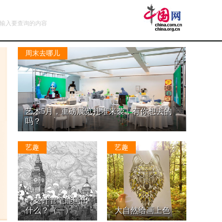
周末去哪儿
艺术5月，重磅展览扎堆来袭，有你想去的
吗？
艺趣
艺趣
一支针管笔能画出
什么？（一）
大自然给画上色