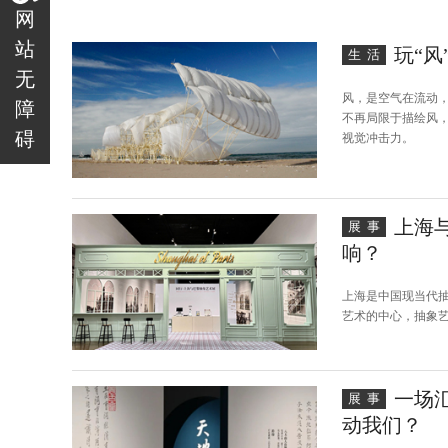
网
站
玩“风
生活
无
风，是空气在流动
障
不再局限于描绘风
碍
视觉冲击力。
上海
展事
响？
上海是中国现当代
艺术的中心，抽象
一场
展事
动我们？