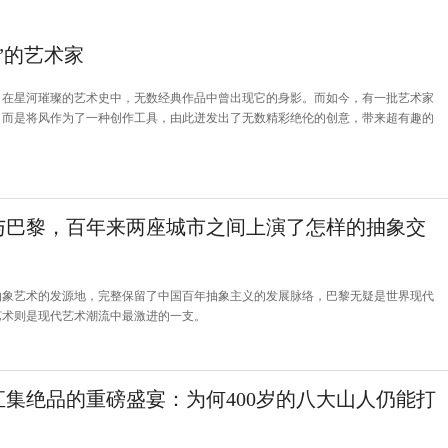
”的艺术家
，在星河璀璨的艺术史中，无数经典作品中曾出现它的身影。而如今，有一批艺术家
，而是将风作为了一种创作工具，由此迸发出了无数精彩绝伦的创意，带来超有趣的
与巴黎，百年来两座城市之间上演了怎样的抽象交
抽象艺术的发源地，完整保留了中国百年抽象主义的发展脉络，巴黎无疑是世界现代
艺术则是现代艺术潮流中最激进的一支。
汇集绝品的重磅盛宴：为何400岁的八大山人仍能打