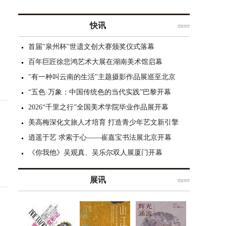
快讯
more
首届"泉州杯"世遗文创大赛颁奖仪式落幕
百年巨匠徐悲鸿艺术大展在湖南美术馆启幕
"有一种叫云南的生活"主题摄影作品展巡至北京
“五色·万象：中国传统色的当代实践”巴黎开幕
2026“千里之行”全国美术学院毕业作品展开幕
美高梅深化文旅人才培育 打造青少年艺文新引擎
逍遥于艺 求索于心——崔嘉宝书法展北京开幕
《你我他》吴观真、吴乐尔双人展厦门开幕
展讯
more