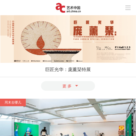
巨匠光华：庞薰琹特展
玩“风”的艺术家
上海与巴黎，百年来两座城市之间上演了
怎样的抽象交响？