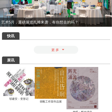
一场汇集绝品的重磅盛宴：为何400岁的
八大山人仍能打动我们？
清华艺博推出“巨匠光华：庞薰琹特展”：
400余件作品文献全景式回溯中国现代美
术巨匠庞薰琹先生的一生
共筑数字艺术新生态：中国美术家协会数
字美术馆在京启动
看懂了那些擦改的手稿，才明白“英雄”背
后最硬核的功夫
知画是心——丰子恺《护生画集》艺术研