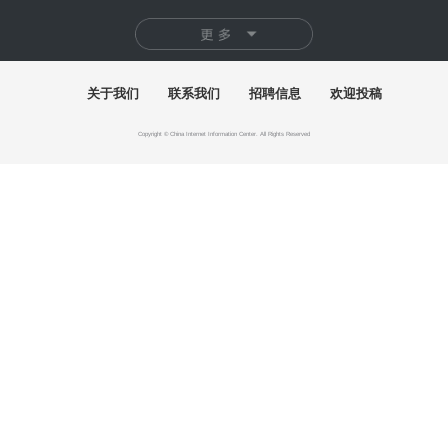
快讯
百年巨匠徐悲鸿艺术大展在湖南美术馆启幕
"有一种叫云南的生活"主题摄影作品展巡至北京
“五色·万象：中国传统色的当代实践”巴黎开幕
2026“千里之行”全国美术学院毕业作品展开幕
美高梅深化文旅人才培育 打造青少年艺文新引擎
逍遥于艺 求索于心——崔嘉宝书法展北京开幕
展讯