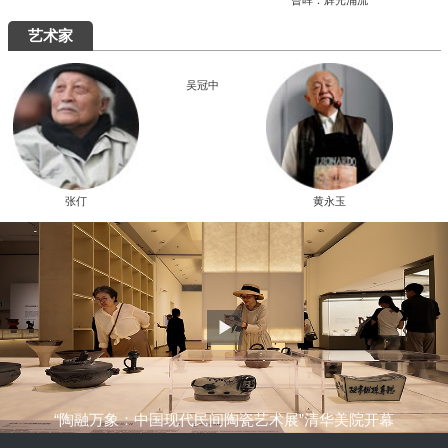
究展在中国国家画院启幕
“全国中青年创新艺术展”在中国美术馆展
出
周末去哪儿
艺术5月，重磅展览扎堆来袭，有你想去的吗？