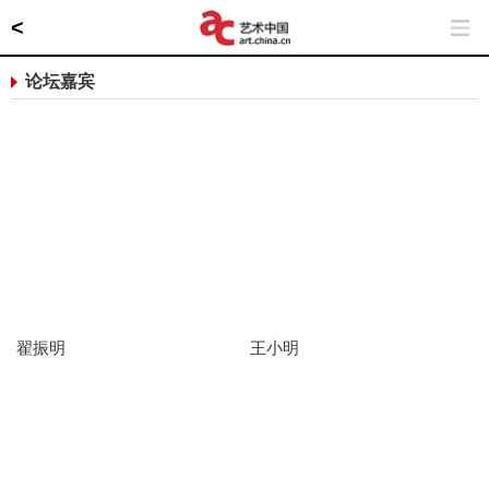
<
论坛嘉宾
翟振明
王小明