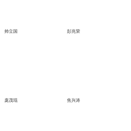
帅立国
彭兆荣
庞茂琨
焦兴涛