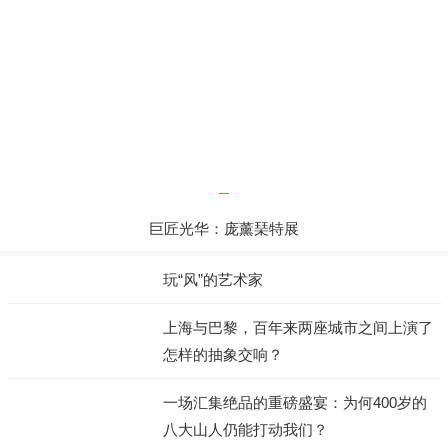
巨匠光华：庞薰琹特展
玩“风”的艺术家
上海与巴黎，百年来两座城市之间上演了
怎样的抽象交响？
一场汇集绝品的重磅盛宴：为何400岁的