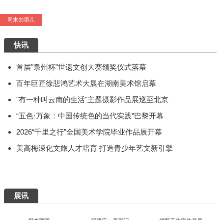
艺术5月，重磅展览扎堆来袭，有你想去的吗？
周末去哪儿
快讯
首届"泉州杯"世遗文创大赛颁奖仪式落幕
百年巨匠徐悲鸿艺术大展在湖南美术馆启幕
"有一种叫云南的生活"主题摄影作品展巡至北京
“五色·万象：中国传统色的当代实践”巴黎开幕
2026“千里之行”全国美术学院毕业作品展开幕
美高梅深化文旅人才培育 打造青少年艺文新引擎
展讯