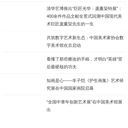
八大山人仍能打动我们？
清华艺博推出“巨匠光华：庞薰琹特展”：
400余件作品文献全景式回溯中国现代美
术巨匠庞薰琹先生的一生
共筑数字艺术新生态：中国美术家协会数
字美术馆在京启动
看懂了那些擦改的手稿，才明白“英雄”背
后最硬核的功夫
知画是心——丰子恺《护生画集》艺术研
究展在中国国家画院启幕
“全国中青年创新艺术展”在中国美术馆展
出