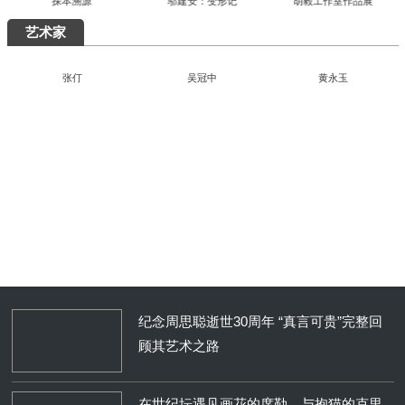
探本溯源
邬建安：变形记
胡毅工作室作品展
艺术家
张仃
吴冠中
黄永玉
“陶融万象：中国现代民间陶瓷艺术展”清华美院开幕
纪念周思聪逝世30周年 “真言可贵”完整回
顾其艺术之路