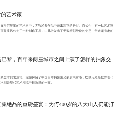
”的艺术家
，在星河璀璨的艺术史中，无数经典作品中曾出现它的身影。而如今，有一批艺术家
，而是将风作为了一种创作工具，由此迸发出了无数精彩绝伦的创意，带来超有趣的
与巴黎，百年来两座城市之间上演了怎样的抽象交
抽象艺术的发源地，完整保留了中国百年抽象主义的发展脉络，巴黎无疑是世界现代
艺术则是现代艺术潮流中最激进的一支。
汇集绝品的重磅盛宴：为何400岁的八大山人仍能打