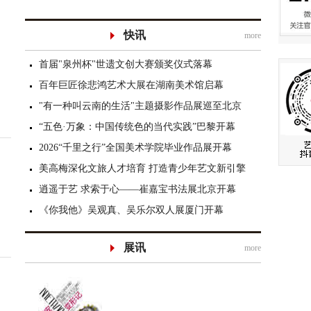
快讯
more
首届"泉州杯"世遗文创大赛颁奖仪式落幕
百年巨匠徐悲鸿艺术大展在湖南美术馆启幕
"有一种叫云南的生活"主题摄影作品展巡至北京
“五色·万象：中国传统色的当代实践”巴黎开幕
2026“千里之行”全国美术学院毕业作品展开幕
美高梅深化文旅人才培育 打造青少年艺文新引擎
逍遥于艺 求索于心——崔嘉宝书法展北京开幕
《你我他》吴观真、吴乐尔双人展厦门开幕
展讯
more