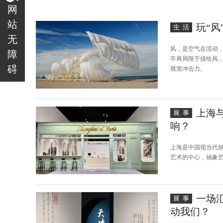
网
站
玩“风
生活
无
风，是空气在流动
障
不再局限于描绘风
碍
视觉冲击力。
上海
展事
响？
上海是中国现当代
艺术的中心，抽象
一场
展事
动我们？