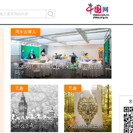
周末去哪儿
艺术5月，重磅展览扎堆来袭，有你想去的
吗？
艺趣
艺趣
一支针管笔能画出
什么？（一）
大自然给画上色