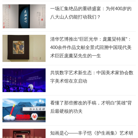
一场汇集绝品的重磅盛宴：为何400岁的
八大山人仍能打动我们？
清华艺博推出“巨匠光华：庞薰琹特展”：
400余件作品文献全景式回溯中国现代美
术巨匠庞薰琹先生的一生
共筑数字艺术新生态：中国美术家协会数
字美术馆在京启动
看懂了那些擦改的手稿，才明白“英雄”背
后最硬核的功夫
知画是心——丰子恺《护生画集》艺术研