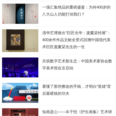
一场汇集绝品的重磅盛宴：为何400岁的
八大山人仍能打动我们？
清华艺博推出“巨匠光华：庞薰琹特展”：
400余件作品文献全景式回溯中国现代美
术巨匠庞薰琹先生的一生
共筑数字艺术新生态：中国美术家协会数
字美术馆在京启动
看懂了那些擦改的手稿，才明白“英雄”背
后最硬核的功夫
知画是心——丰子恺《护生画集》艺术研