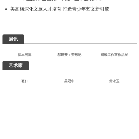
快讯
首届"泉州杯"世遗文创大赛颁奖仪式落幕
百年巨匠徐悲鸿艺术大展在湖南美术馆启幕
"有一种叫云南的生活"主题摄影作品展巡至北京
“五色·万象：中国传统色的当代实践”巴黎开幕
2026“千里之行”全国美术学院毕业作品展开幕
美高梅深化文旅人才培育 打造青少年艺文新引擎
展讯
探本溯源
邬建安：变形记
胡毅工作室作品展
艺术家