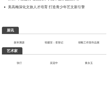
快讯
首届"泉州杯"世遗文创大赛颁奖仪式落幕
百年巨匠徐悲鸿艺术大展在湖南美术馆启幕
"有一种叫云南的生活"主题摄影作品展巡至北京
“五色·万象：中国传统色的当代实践”巴黎开幕
2026“千里之行”全国美术学院毕业作品展开幕
美高梅深化文旅人才培育 打造青少年艺文新引擎
展讯
探本溯源