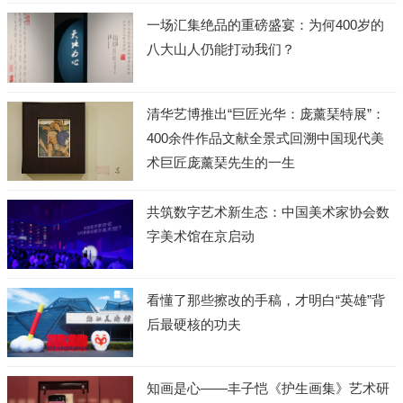
一场汇集绝品的重磅盛宴：为何400岁的
八大山人仍能打动我们？
清华艺博推出“巨匠光华：庞薰琹特展”：
400余件作品文献全景式回溯中国现代美
术巨匠庞薰琹先生的一生
共筑数字艺术新生态：中国美术家协会数
字美术馆在京启动
看懂了那些擦改的手稿，才明白“英雄”背
后最硬核的功夫
知画是心——丰子恺《护生画集》艺术研