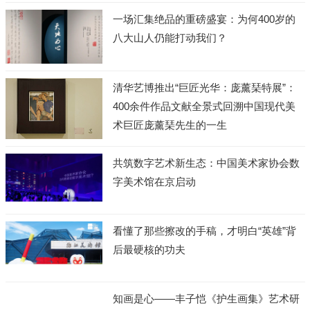
一场汇集绝品的重磅盛宴：为何400岁的
八大山人仍能打动我们？
清华艺博推出“巨匠光华：庞薰琹特展”：
400余件作品文献全景式回溯中国现代美
术巨匠庞薰琹先生的一生
共筑数字艺术新生态：中国美术家协会数
字美术馆在京启动
看懂了那些擦改的手稿，才明白“英雄”背
后最硬核的功夫
知画是心——丰子恺《护生画集》艺术研