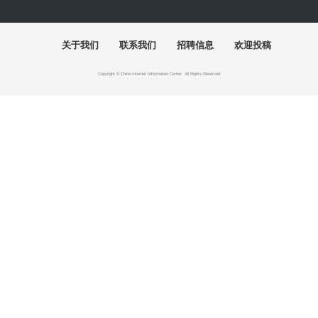
张仃
吴冠中
黄永玉
“陶融万象：中国现代民间陶瓷艺术展”清华美院开幕
关于我们
联系我们
招聘信息
欢迎投稿
Copyright © China Internet Information Center. All Rights Reserved