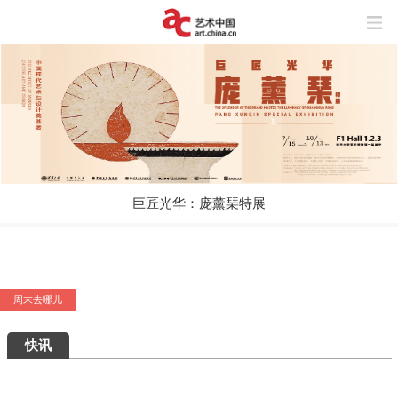
巨匠光华：庞薰琹特展
周末去哪儿