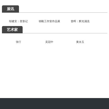
艺术5月，重磅展览扎堆来袭，有你想去的吗？
快讯
展讯
曾晖：辉光涌流
邬建安：变形记
胡毅工作室作品展
艺术家