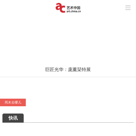
巨匠光华：庞薰琹特展
玩“风”的艺术家
上海与巴黎，百年来两座城市之间上演了
怎样的抽象交响？