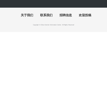
“全国中青年创新艺术展”在中国美术馆展
出
艺术5月，重磅展览扎堆来袭，有你想去的吗？
周末去哪儿