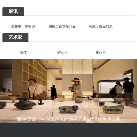
一场汇集绝品的重磅盛宴：为何400岁的
八大山人仍能打动我们？
清华艺博推出“巨匠光华：庞薰琹特展”：
400余件作品文献全景式回溯中国现代美
术巨匠庞薰琹先生的一生
共筑数字艺术新生态：中国美术家协会数
字美术馆在京启动
看懂了那些擦改的手稿，才明白“英雄”背
后最硬核的功夫
知画是心——丰子恺《护生画集》艺术研
究展在中国国家画院启幕