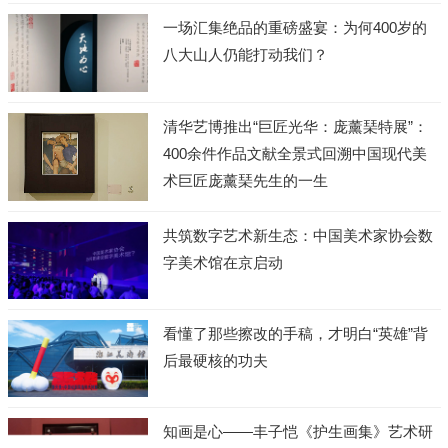
一场汇集绝品的重磅盛宴：为何400岁的
八大山人仍能打动我们？
清华艺博推出“巨匠光华：庞薰琹特展”：
400余件作品文献全景式回溯中国现代美
术巨匠庞薰琹先生的一生
共筑数字艺术新生态：中国美术家协会数
字美术馆在京启动
看懂了那些擦改的手稿，才明白“英雄”背
后最硬核的功夫
知画是心——丰子恺《护生画集》艺术研