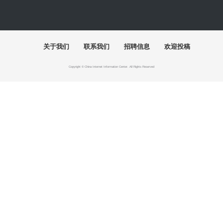
快讯
首届"泉州杯"世遗文创大赛颁奖仪式落幕
百年巨匠徐悲鸿艺术大展在湖南美术馆启幕
"有一种叫云南的生活"主题摄影作品展巡至北京
“五色·万象：中国传统色的当代实践”巴黎开幕
2026“千里之行”全国美术学院毕业作品展开幕
美高梅深化文旅人才培育 打造青少年艺文新引擎
展讯