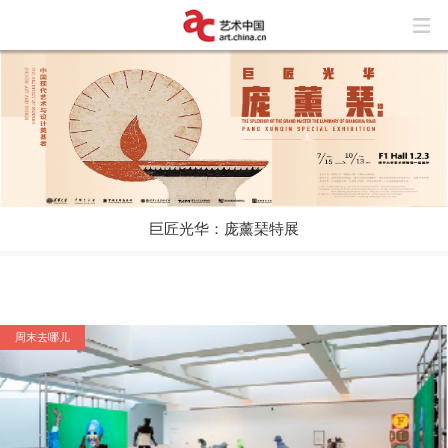
巨匠光华：庞薰琹特展
玩“风”的艺术家
上海与巴黎，百年来两座城市之间上演了
怎样的抽象交响？