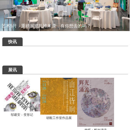
一场汇集绝品的重磅盛宴：为何400岁的
八大山人仍能打动我们？
清华艺博推出“巨匠光华：庞薰琹特展”：
400余件作品文献全景式回溯中国现代美
术巨匠庞薰琹先生的一生
共筑数字艺术新生态：中国美术家协会数
字美术馆在京启动
看懂了那些擦改的手稿，才明白“英雄”背
后最硬核的功夫
知画是心——丰子恺《护生画集》艺术研