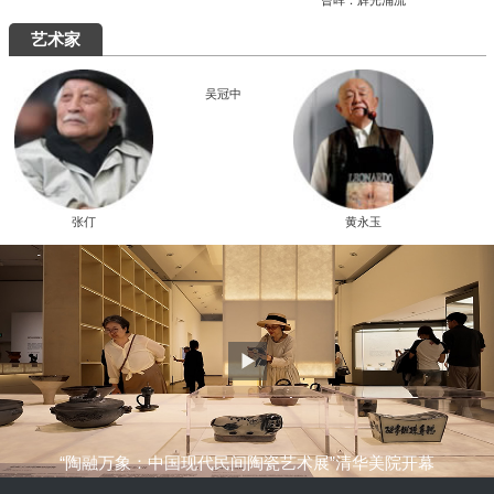
究展在中国国家画院启幕
“全国中青年创新艺术展”在中国美术馆展
出
周末去哪儿
艺术5月，重磅展览扎堆来袭，有你想去的吗？