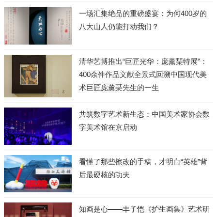
一场汇集绝品的重磅盛宴：为何400岁的
八大山人仍能打动我们？
清华艺博推出“巨匠光华：庞薰琹特展”：
400余件作品文献全景式回溯中国现代美
术巨匠庞薰琹先生的一生
共筑数字艺术新生态：中国美术家协会数
字美术馆在京启动
看懂了那些擦改的手稿，才明白“英雄”背
后最硬核的功夫
知画是心——丰子恺《护生画集》艺术研