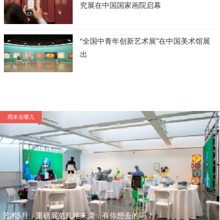
究展在中国国家画院启幕
“全国中青年创新艺术展”在中国美术馆展
出
周末去哪儿
艺术5月，重磅展览扎堆来袭，有你想去的吗？