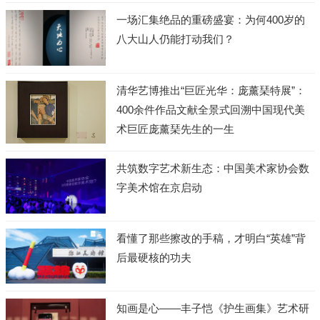
一场汇集绝品的重磅盛宴：为何400岁的
八大山人仍能打动我们？
清华艺博推出“巨匠光华：庞薰琹特展”：
400余件作品文献全景式回溯中国现代美
术巨匠庞薰琹先生的一生
共筑数字艺术新生态：中国美术家协会数
字美术馆在京启动
看懂了那些擦改的手稿，才明白“英雄”背
后最硬核的功夫
知画是心——丰子恺《护生画集》艺术研