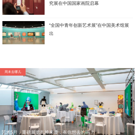
究展在中国国家画院启幕
“全国中青年创新艺术展”在中国美术馆展
出
周末去哪儿
艺术5月，重磅展览扎堆来袭，有你想去的吗？