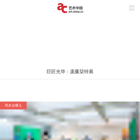
巨匠光华：庞薰琹特展
周末去哪儿