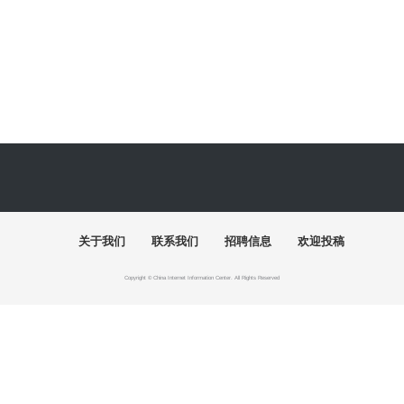
张仃
吴冠中
黄永玉
“陶融万象：中国现代民间陶瓷艺术展”清华美院开幕
关于我们
联系我们
招聘信息
欢迎投稿
Copyright © China Internet Information Center. All Rights Reserved