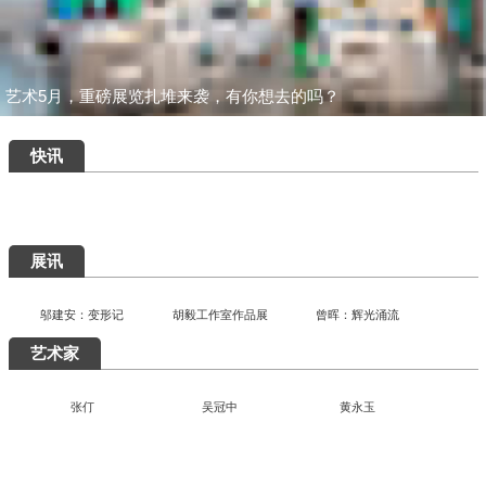
艺术5月，重磅展览扎堆来袭，有你想去的吗？
快讯
展讯
胡毅工作室作品展
曾晖：辉光涌流
邬建安：变形记
艺术家