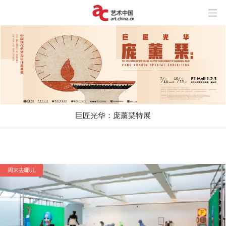
巨匠光华：庞薰琹特展
周末去哪儿