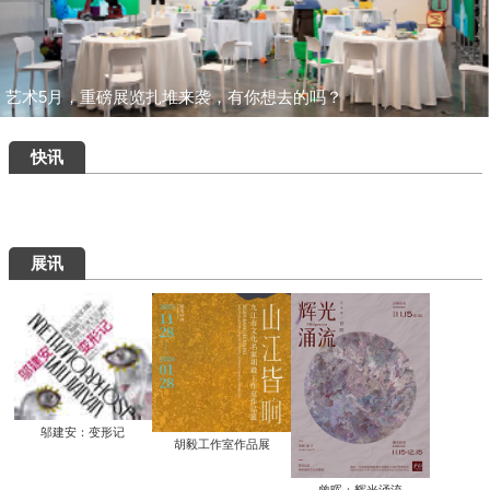
艺术5月，重磅展览扎堆来袭，有你想去的吗？
快讯
展讯
邬建安：变形记
胡毅工作室作品展