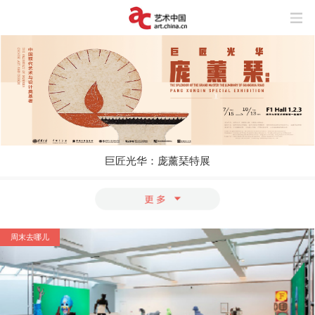
巨匠光华：庞薰琹特展
玩“风”的艺术家
上海与巴黎，百年来两座城市之间上演了
怎样的抽象交响？