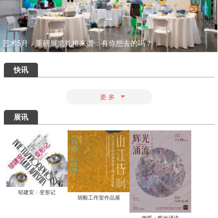
一场汇集绝品的重磅盛宴：为何400岁的
八大山人仍能打动我们？
清华艺博推出“巨匠光华：庞薰琹特展”：
400余件作品文献全景式回溯中国现代美
术巨匠庞薰琹先生的一生
共筑数字艺术新生态：中国美术家协会数
字美术馆在京启动
看懂了那些擦改的手稿，才明白“英雄”背
后最硬核的功夫
知画是心——丰子恺《护生画集》艺术研