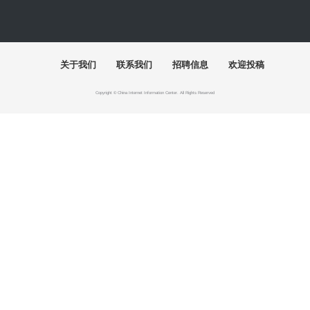
快讯
首届"泉州杯"世遗文创大赛颁奖仪式落幕
百年巨匠徐悲鸿艺术大展在湖南美术馆启幕
"有一种叫云南的生活"主题摄影作品展巡至北京
“五色·万象：中国传统色的当代实践”巴黎开幕
2026“千里之行”全国美术学院毕业作品展开幕
美高梅深化文旅人才培育 打造青少年艺文新引擎
展讯