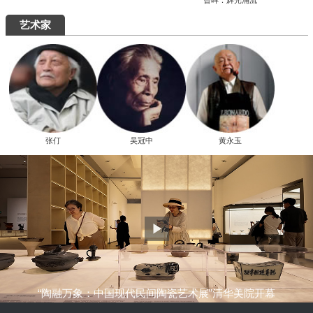
究展在中国国家画院启幕
“全国中青年创新艺术展”在中国美术馆展
出
周末去哪儿
艺术5月，重磅展览扎堆来袭，有你想去的吗？