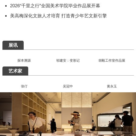
快讯
首届"泉州杯"世遗文创大赛颁奖仪式落幕
百年巨匠徐悲鸿艺术大展在湖南美术馆启幕
"有一种叫云南的生活"主题摄影作品展巡至北京
“五色·万象：中国传统色的当代实践”巴黎开幕
2026“千里之行”全国美术学院毕业作品展开幕
美高梅深化文旅人才培育 打造青少年艺文新引擎
展讯