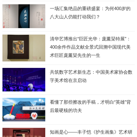
一场汇集绝品的重磅盛宴：为何400岁的
八大山人仍能打动我们？
清华艺博推出“巨匠光华：庞薰琹特展”：
400余件作品文献全景式回溯中国现代美
术巨匠庞薰琹先生的一生
共筑数字艺术新生态：中国美术家协会数
字美术馆在京启动
看懂了那些擦改的手稿，才明白“英雄”背
后最硬核的功夫
知画是心——丰子恺《护生画集》艺术研