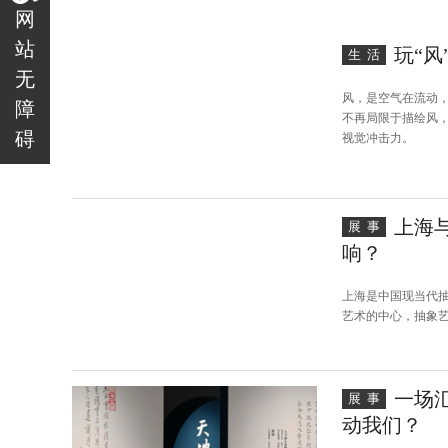
网
站
玩“风
生活
无
风，是空气在流动
障
不再局限于描绘风
碍
视觉冲击力。
上海
展事
响？
上海是中国现当代
艺术的中心，抽象
一场
展事
动我们？