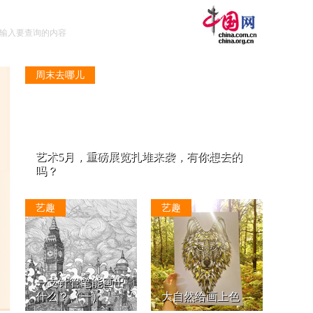
周末去哪儿
艺术5月，重磅展览扎堆来袭，有你想去的
吗？
艺趣
艺趣
一支针管笔能画出
什么？（一）
大自然给画上色