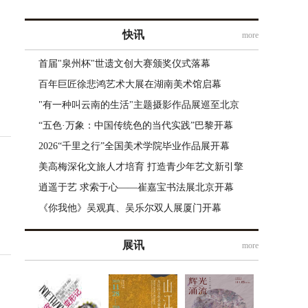
快讯
more
首届"泉州杯"世遗文创大赛颁奖仪式落幕
百年巨匠徐悲鸿艺术大展在湖南美术馆启幕
"有一种叫云南的生活"主题摄影作品展巡至北京
“五色·万象：中国传统色的当代实践”巴黎开幕
2026“千里之行”全国美术学院毕业作品展开幕
美高梅深化文旅人才培育 打造青少年艺文新引擎
逍遥于艺 求索于心——崔嘉宝书法展北京开幕
《你我他》吴观真、吴乐尔双人展厦门开幕
展讯
more