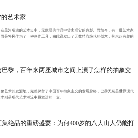
”的艺术家
，在星河璀璨的艺术史中，无数经典作品中曾出现它的身影。而如今，有一批艺术家
，而是将风作为了一种创作工具，由此迸发出了无数精彩绝伦的创意，带来超有趣的
与巴黎，百年来两座城市之间上演了怎样的抽象交
抽象艺术的发源地，完整保留了中国百年抽象主义的发展脉络，巴黎无疑是世界现代
艺术则是现代艺术潮流中最激进的一支。
汇集绝品的重磅盛宴：为何400岁的八大山人仍能打