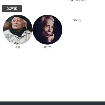
曾晖：辉光涌流
艺术家
张仃
吴冠中
黄永玉
“陶融万象：中国现代民间陶瓷艺术展”清华美院开幕