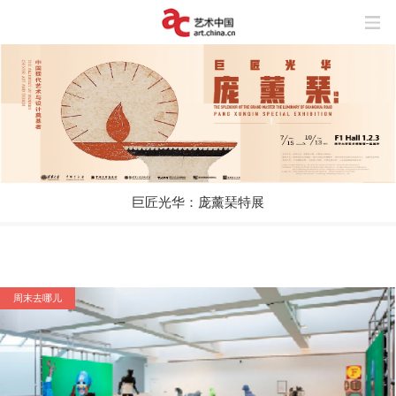
巨匠光华：庞薰琹特展
周末去哪儿