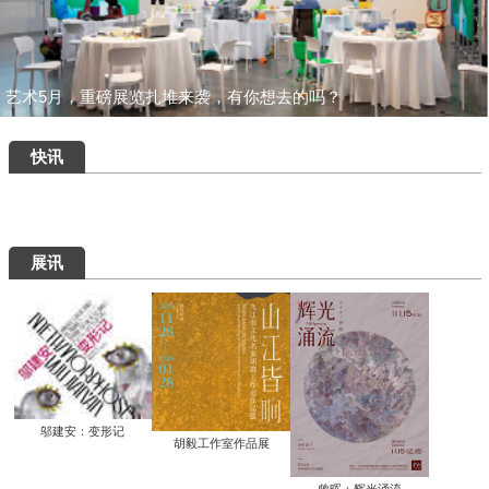
艺术5月，重磅展览扎堆来袭，有你想去的吗？
快讯
展讯
邬建安：变形记
胡毅工作室作品展