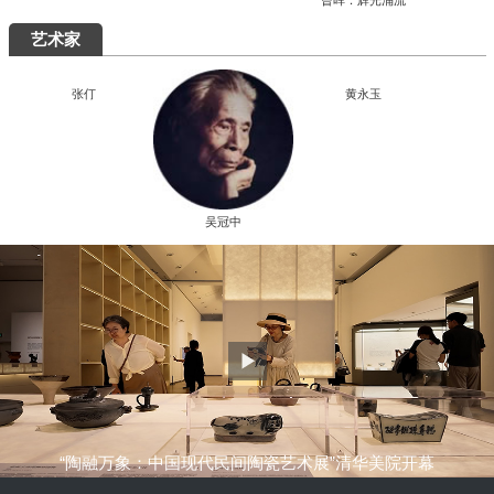
究展在中国国家画院启幕
“全国中青年创新艺术展”在中国美术馆展
出
周末去哪儿
艺术5月，重磅展览扎堆来袭，有你想去的吗？