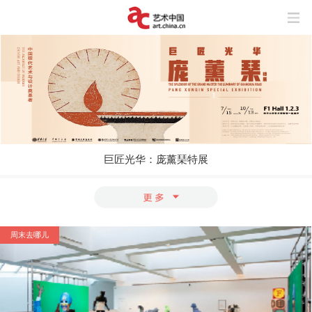
巨匠光华：庞薰琹特展
玩“风”的艺术家
上海与巴黎，百年来两座城市之间上演了
怎样的抽象交响？