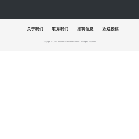
快讯
首届"泉州杯"世遗文创大赛颁奖仪式落幕
百年巨匠徐悲鸿艺术大展在湖南美术馆启幕
"有一种叫云南的生活"主题摄影作品展巡至北京
“五色·万象：中国传统色的当代实践”巴黎开幕
2026“千里之行”全国美术学院毕业作品展开幕
美高梅深化文旅人才培育 打造青少年艺文新引擎
展讯
探本溯源