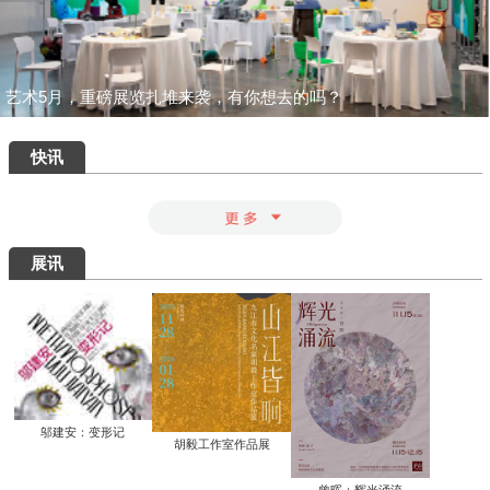
一场汇集绝品的重磅盛宴：为何400岁的
八大山人仍能打动我们？
清华艺博推出“巨匠光华：庞薰琹特展”：
400余件作品文献全景式回溯中国现代美
术巨匠庞薰琹先生的一生
共筑数字艺术新生态：中国美术家协会数
字美术馆在京启动
看懂了那些擦改的手稿，才明白“英雄”背
后最硬核的功夫
知画是心——丰子恺《护生画集》艺术研