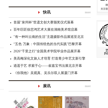
快讯
more
首届"泉州杯"世遗文创大赛颁奖仪式落幕
百年巨匠徐悲鸿艺术大展在湖南美术馆启幕
"有一种叫云南的生活"主题摄影作品展巡至北京
“五色·万象：中国传统色的当代实践”巴黎开幕
2026“千里之行”全国美术学院毕业作品展开幕
美高梅深化文旅人才培育 打造青少年艺文新引擎
逍遥于艺 求索于心——崔嘉宝书法展北京开幕
《你我他》吴观真、吴乐尔双人展厦门开幕
展讯
more