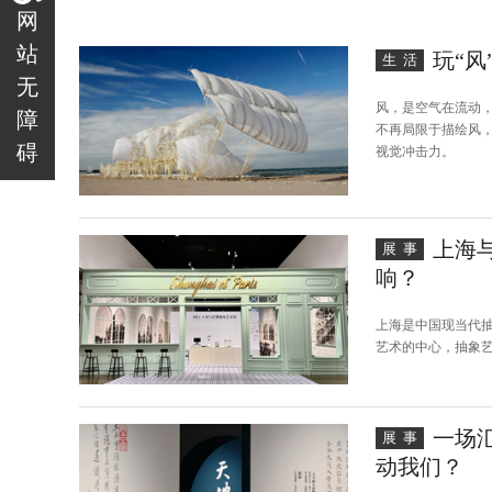
网
站
玩“风
生活
无
风，是空气在流动
障
不再局限于描绘风
碍
视觉冲击力。
上海
展事
响？
上海是中国现当代
艺术的中心，抽象
一场
展事
动我们？