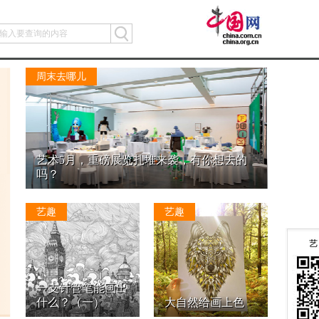
周末去哪儿
艺术5月，重磅展览扎堆来袭，有你想去的
吗？
艺趣
艺趣
一支针管笔能画出
什么？（一）
大自然给画上色