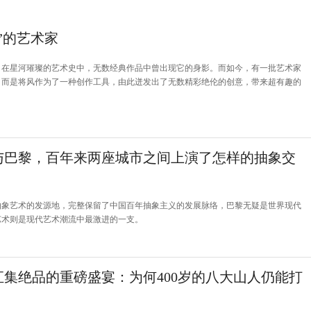
”的艺术家
，在星河璀璨的艺术史中，无数经典作品中曾出现它的身影。而如今，有一批艺术家
，而是将风作为了一种创作工具，由此迸发出了无数精彩绝伦的创意，带来超有趣的
与巴黎，百年来两座城市之间上演了怎样的抽象交
抽象艺术的发源地，完整保留了中国百年抽象主义的发展脉络，巴黎无疑是世界现代
艺术则是现代艺术潮流中最激进的一支。
汇集绝品的重磅盛宴：为何400岁的八大山人仍能打