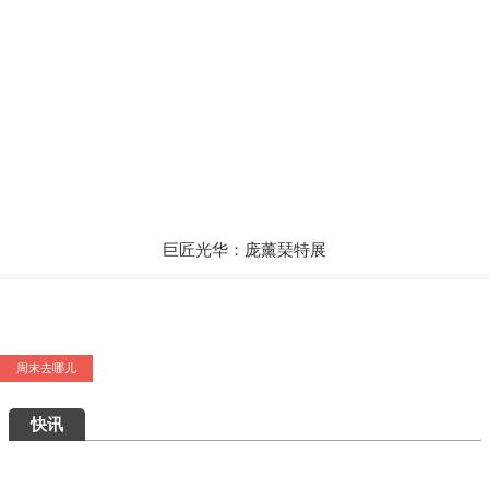
巨匠光华：庞薰琹特展
艺术5月，重磅展览扎堆来袭，有你想去的吗？
周末去哪儿
快讯