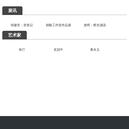
展讯
邬建安：变形记
胡毅工作室作品展
曾晖：辉光涌流
艺术家
张仃
吴冠中
黄永玉
“陶融万象：中国现代民间陶瓷艺术展”清华美院开幕