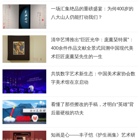
一场汇集绝品的重磅盛宴：为何400岁的
八大山人仍能打动我们？
清华艺博推出“巨匠光华：庞薰琹特展”：
400余件作品文献全景式回溯中国现代美
术巨匠庞薰琹先生的一生
共筑数字艺术新生态：中国美术家协会数
字美术馆在京启动
看懂了那些擦改的手稿，才明白“英雄”背
后最硬核的功夫
知画是心——丰子恺《护生画集》艺术研