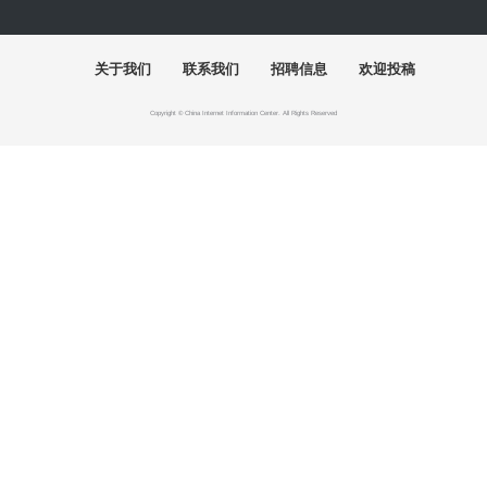
“陶融万象：中国现代民间陶瓷艺术展”清华美院开幕
关于我们
联系我们
招聘信息
欢迎投稿
Copyright © China Internet Information Center. All Rights Reserved