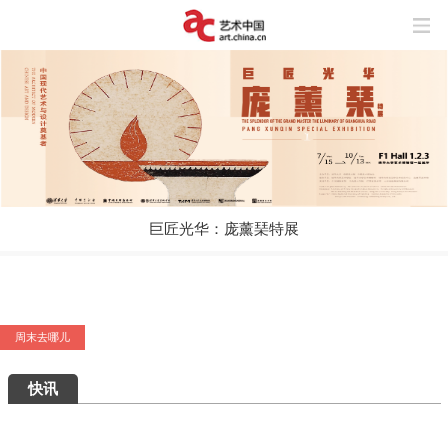
巨匠光华：庞薰琹特展
周末去哪儿