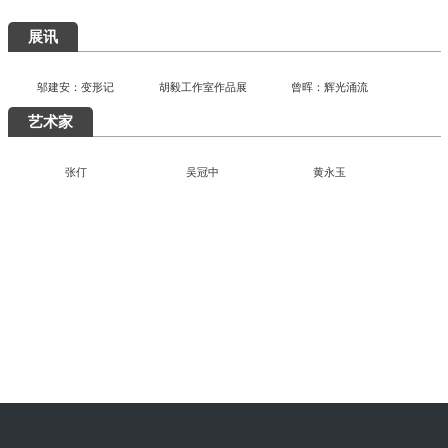
艺术5月，重磅展览扎堆来袭，有你想去的吗？
快讯
展讯
邬建安：变形记
胡毅工作室作品展
曾晖：辉光涌流
艺术家
张仃
吴冠中
黄永玉