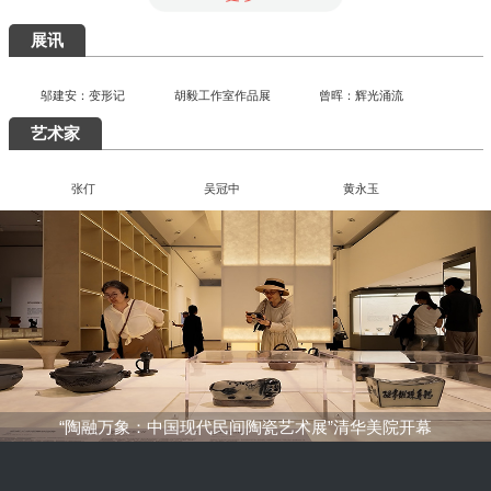
一场汇集绝品的重磅盛宴：为何400岁的
八大山人仍能打动我们？
清华艺博推出“巨匠光华：庞薰琹特展”：
400余件作品文献全景式回溯中国现代美
术巨匠庞薰琹先生的一生
共筑数字艺术新生态：中国美术家协会数
字美术馆在京启动
看懂了那些擦改的手稿，才明白“英雄”背
后最硬核的功夫
知画是心——丰子恺《护生画集》艺术研
究展在中国国家画院启幕