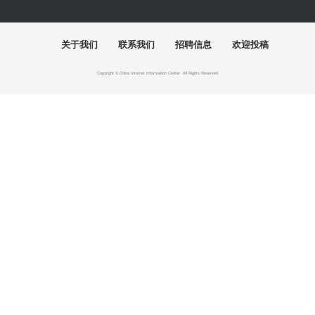
“全国中青年创新艺术展”在中国美术馆展
出
周末去哪儿
艺术5月，重磅展览扎堆来袭，有你想去的吗？