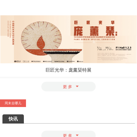
巨匠光华：庞薰琹特展
玩“风”的艺术家
上海与巴黎，百年来两座城市之间上演了
怎样的抽象交响？