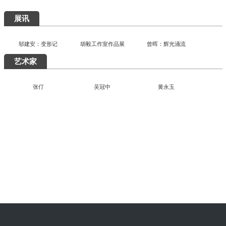
展讯
邬建安：变形记
胡毅工作室作品展
曾晖：辉光涌流
艺术家
张仃
吴冠中
黄永玉
“陶融万象：中国现代民间陶瓷艺术展”清华美院开幕