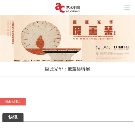
巨匠光华：庞薰琹特展
艺术5月，重磅展览扎堆来袭，有你想去的吗？
周末去哪儿
快讯